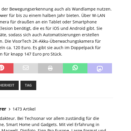
von der Bewegungserkennung auch als Wandlampe nutzen.
ower für bis zu einem halben Jahr bieten. Über W-LAN
era für draußen an ein Tablet oder Smartphone
esion benötigt, die es für iOS und Android gibt. Sie
äte, sodass sich auch Automatisierungen erstellen
 an. Die VisorTech 2K-Akku-Überwachungskamera für
ln ca. 120 Euro. Es gibt sie auch im Doppelpack für
n für knapp 147 Euro pro Stück.
HERHEIT
TAG
rer
1473 Artikel
akteur. Bei Techsonar vor allem zuständig für die
e, Smart Home und Gadgets. Mit viel Erfahrung in
Macwelt, Digifoto, Sign Pro Europe, Large Format und