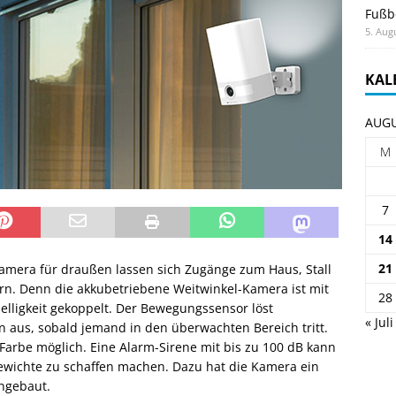
Fußb
5. Aug
KAL
AUGU
M
7
14
21
mera für draußen lassen sich Zugänge zum Haus, Stall
rn. Denn die akkubetriebene Weitwinkel-Kamera ist mit
28
elligkeit gekoppelt. Der Bewegungssensor löst
« Juli
aus, sobald jemand in den überwachten Bereich tritt.
Farbe möglich. Eine Alarm-Sirene mit bis zu 100 dB kann
ewichte zu schaffen machen. Dazu hat die Kamera ein
ngebaut.