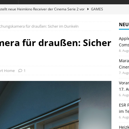
stellt neue Heimkino Receiver der Cinema Serie 2 vor
GAMES
digung: Back to School 2026 startet am 17. August
ALLGEMEIN
NEU
hungskamera für draußen: Sicher im Dunkeln
ble 3-in-1 Magnetic Charging Station im Test: Eine Ladestation für
Appl
ra für draußen: Sicher
Comsp
en sparen: Eve Thermostat macht die Fußbodenheizung smart
8. Aug
Maran
Cinem
atte für Studium und Schule: Comspot startet Back-to-School-
rt Home
1
7. Aug
Vora
17. 
6. Aug
ESR F
im Te
6. Aug
Heiz