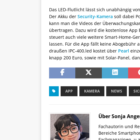
Das LED-Flutlicht lässt sich unabhängig 
Der Akku der
Security-Kamera
soll dabei P
kann man die Videos der Überwachungskam
übertragen. Dazu wird die kostenlose App El
steuert auch viele weitere Smart-Home-Ger
lassen. Für die App fällt keine Abogebühr
draußen IPC-400.led kostet über
Pearl
einze
knapp 200 Euro, sowie mit Solar-Panel, dan
APP
KAMERA
NEWS
SIC
Über Sonja Ange
Fachautorin und Red
Bereiche Smartphon
Fachmagazinen, u.a 