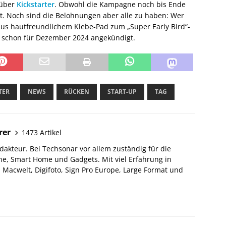
 über
Kickstarter
. Obwohl die Kampagne noch bis Ende
et. Noch sind die Belohnungen aber alle zu haben: Wer
lus hautfreundlichem Klebe-Pad zum „Super Early Bird“-
ist schon für Dezember 2024 angekündigt.
TER
NEWS
RÜCKEN
START-UP
TAG
rer
1473 Artikel
akteur. Bei Techsonar vor allem zuständig für die
e, Smart Home und Gadgets. Mit viel Erfahrung in
Macwelt, Digifoto, Sign Pro Europe, Large Format und