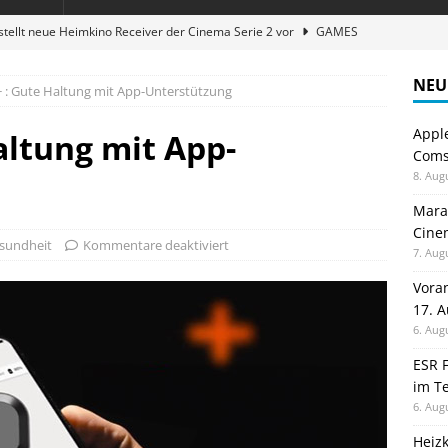
stellt neue Heimkino Receiver der Cinema Serie 2 vor
GAMES
digung: Back to School 2026 startet am 17. August
ALLGEMEIN
NEU
+ : Gute Haltung mit App-Unterstützung
ble 3-in-1 Magnetic Charging Station im Test: Eine Ladestation für
Appl
altung mit App-
Comsp
en sparen: Eve Thermostat macht die Fußbodenheizung smart
8. Aug
Maran
Cinem
atte für Studium und Schule: Comspot startet Back-to-School-
sundheit
Kommentare deaktiviert
7. Aug
Vora
17. 
6. Aug
ESR F
im Te
6. Aug
Heiz