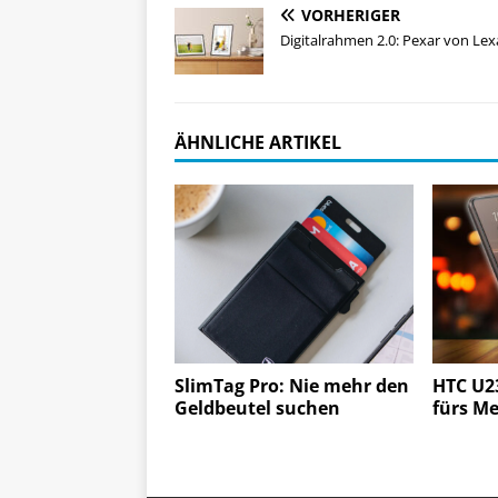
VORHERIGER
Digitalrahmen 2.0: Pexar von Lex
ÄHNLICHE ARTIKEL
SlimTag Pro: Nie mehr den
HTC U2
Geldbeutel suchen
fürs M