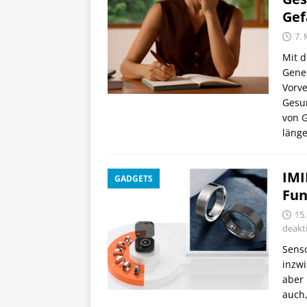
Gef
7. 
Mit 
Gener
Vorve
Gesun
von G
läng
IMI
GADGETS
Fun
15
deakti
Senso
inzwi
aber 
auch