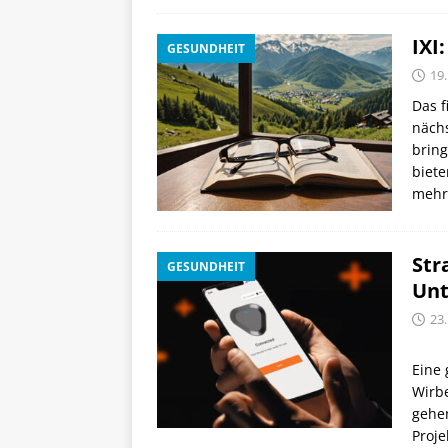
IXI
GESUNDHEIT
19.
Das f
nächs
bring
biete
mehr 
Str
GESUNDHEIT
Unt
23
Eine 
Wirbe
gehe
Proje