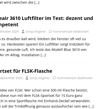
et wird zwischen die
[…]
eair 3610 Luftfilter im Test: dezent und
mpetent
 Oktober 2024
Sonja Angerer
Kommentare deaktiviert
es draußen kalt wird, bleiben die Fenster oft viel zu
 zu: Heizkosten sparen! Ein Luftfilter sorgt trotzdem für
re, gesunde Luft. Ich teste das Modell Blue 3610 von
Air im Alltag. Installation
[…]
rtset für FLSK-Flasche
 September 2024
Sonja Angerer
Kommentare deaktiviert
 Idee von FLSK: Wer schon eine 500 ml-Flasche besitzt,
diese nun mit dem FLSK-Sportset für 15 Euro ganz
ch in eine Sportflasche mit Einhand-Deckel verwandeln.
 soll die Trinköffnung genauso auslaufsicher sein wie
[…]