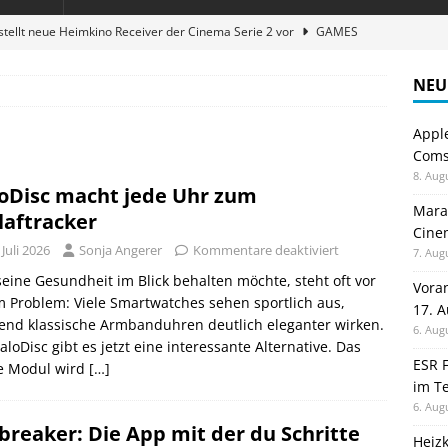
stellt neue Heimkino Receiver der Cinema Serie 2 vor
GAMES
digung: Back to School 2026 startet am 17. August
ALLGEMEIN
NEU
ble 3-in-1 Magnetic Charging Station im Test: Eine Ladestation für
Appl
Comsp
en sparen: Eve Thermostat macht die Fußbodenheizung smart
8. Aug
oDisc macht jede Uhr zum
Maran
laftracker
Cinem
atte für Studium und Schule: Comspot startet Back-to-School-
 Juli 2026
Sonja Angerer
Kommentare deaktiviert
7. Aug
eine Gesundheit im Blick behalten möchte, steht oft vor
Vora
 Problem: Viele Smartwatches sehen sportlich aus,
17. 
end klassische Armbanduhren deutlich eleganter wirken.
6. Aug
aloDisc gibt es jetzt eine interessante Alternative. Das
ESR F
ne Modul wird
[…]
im Te
6. Aug
breaker: Die App mit der du Schritte
Heiz