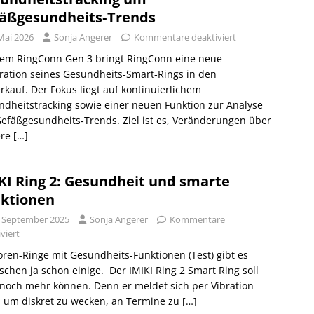
äßgesundheits‑Trends
Mai 2026
Sonja Angerer
Kommentare deaktiviert
dem RingConn Gen 3 bringt RingConn eine neue
ation seines Gesundheits‑Smart‑Rings in den
rkauf. Der Fokus liegt auf kontinuierlichem
dheitstracking sowie einer neuen Funktion zur Analyse
efäßgesundheits‑Trends. Ziel ist es, Veränderungen über
ere
[…]
KI Ring 2: Gesundheit und smarte
ktionen
. September 2025
Sonja Angerer
Kommentare
viert
ren-Ringe mit Gesundheits-Funktionen (Test) gibt es
schen ja schon einige. Der IMIKI Ring 2 Smart Ring soll
noch mehr können. Denn er meldet sich per Vibration
, um diskret zu wecken, an Termine zu
[…]