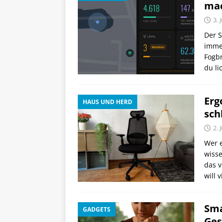
ma
3. 
Der 
immer
Fogbr
du li
Erg
HAUS UND HERD
sch
2. 
Wer 
wisse
das v
will 
Sma
GADGETS
Ges