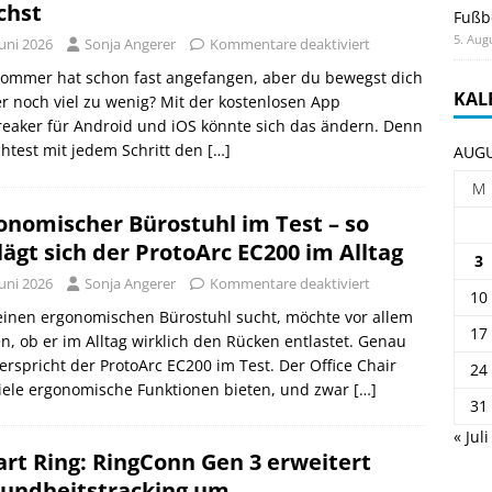
chst
Fußb
5. Aug
Juni 2026
Sonja Angerer
Kommentare deaktiviert
Sommer hat schon fast angefangen, aber du bewegst dich
KAL
 noch viel zu wenig? Mit der kostenlosen App
eaker für Android und iOS könnte sich das ändern. Denn
chtest mit jedem Schritt den
[…]
AUGU
M
onomischer Bürostuhl im Test – so
lägt sich der ProtoArc EC200 im Alltag
3
Juni 2026
Sonja Angerer
Kommentare deaktiviert
10
einen ergonomischen Bürostuhl sucht, möchte vor allem
17
n, ob er im Alltag wirklich den Rücken entlastet. Genau
erspricht der ProtoArc EC200 im Test. Der Office Chair
24
viele ergonomische Funktionen bieten, und zwar
[…]
31
« Juli
rt Ring: RingConn Gen 3 erweitert
undheitstracking um