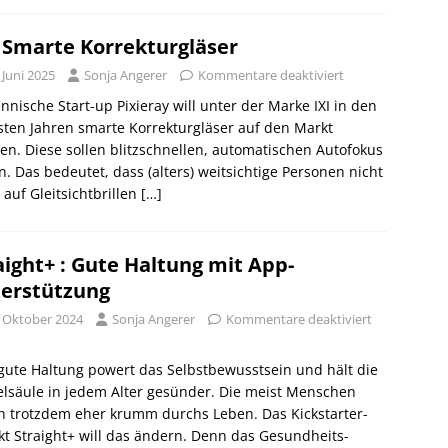
: Smarte Korrekturgläser
 Juni 2025
Sonja Angerer
Kommentare deaktiviert
innische Start-up Pixieray will unter der Marke IXI in den
ten Jahren smarte Korrekturgläser auf den Markt
en. Diese sollen blitzschnellen, automatischen Autofokus
n. Das bedeutet, dass (alters) weitsichtige Personen nicht
auf Gleitsichtbrillen
[…]
aight+ : Gute Haltung mit App-
erstützung
. Oktober 2024
Sonja Angerer
Kommentare deaktiviert
gute Haltung powert das Selbstbewusstsein und hält die
lsäule in jedem Alter gesünder. Die meist Menschen
n trotzdem eher krumm durchs Leben. Das Kickstarter-
kt Straight+ will das ändern. Denn das Gesundheits-