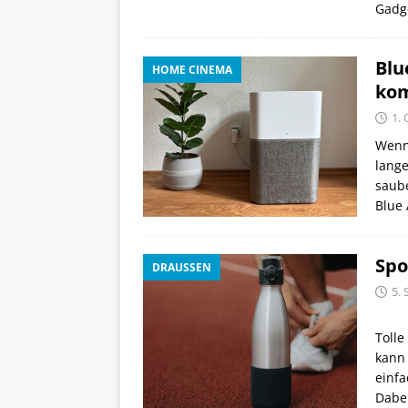
Gadg
Blu
HOME CINEMA
ko
1.
Wenn 
lange
saube
Blue 
Spo
DRAUSSEN
5.
Tolle
kann 
einfa
Dabei