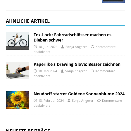
ÄHNLICHE ARTIKEL
Tex-Lock: Fahrradschlösser machen es
Dieben schwer
10. Juni 2024
Sonja Angerer
Kommentare
deaktiviert
Paperlike’s Drawing Glove: Besser zeichnen
10. Mai 2024
Sonja Angerer
Kommentare
deaktiviert
Neudorff startet Goldene Sonnenblume 2024
13. Februar 2024
Sonja Angerer
Kommentare
deaktiviert