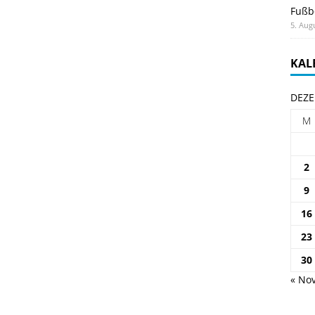
Fußb
5. Aug
KAL
DEZE
M
2
9
16
23
30
« Nov