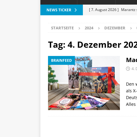
[ 7. August 2026 ]
Marantz 
NEWS TICKER
[ 6. August 2026 ]
Vorankün
STARTSEITE
2024
DEZEMBER
[ 6. August 2026 ]
ESR Folda
alles?
APPLE
Tag:
4. Dezember 20
[ 5. August 2026 ]
Heizkost
Mac
BRAINFEED
SMART HOME
4.
[ 8. August 2026 ]
Apple-Rab
Aktion
SPARTIPPS
Den 
als X
Deut
Alles