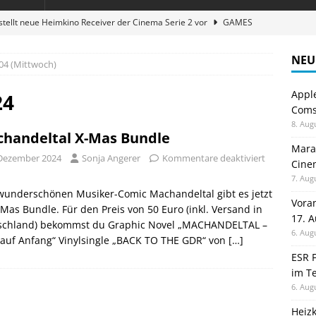
stellt neue Heimkino Receiver der Cinema Serie 2 vor
GAMES
digung: Back to School 2026 startet am 17. August
ALLGEMEIN
NEU
04 (Mittwoch)
ble 3-in-1 Magnetic Charging Station im Test: Eine Ladestation für
Appl
24
Comsp
en sparen: Eve Thermostat macht die Fußbodenheizung smart
8. Aug
handeltal X-Mas Bundle
Maran
 Dezember 2024
Sonja Angerer
Kommentare deaktiviert
Cinem
atte für Studium und Schule: Comspot startet Back-to-School-
7. Aug
wunderschönen Musiker-Comic Machandeltal gibt es jetzt
Vora
-Mas Bundle. Für den Preis von 50 Euro (inkl. Versand in
17. 
schland) bekommst du Graphic Novel „MACHANDELTAL –
6. Aug
 auf Anfang“ Vinylsingle „BACK TO THE GDR“ von
[…]
ESR F
im Te
6. Aug
Heiz