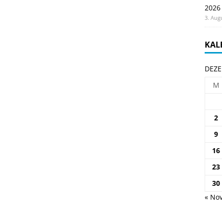
2026
3. Aug
KAL
DEZE
M
2
9
16
23
30
« Nov