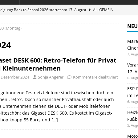
digung: Back to School 2026 startet am 17. August
ALLGEMEIN
ble 3-in-1 Magnetic Charging Station im Test: Eine Ladestation für
NEU
30 (Montag)
Maran
en sparen: Eve Thermostat macht die Fußbodenheizung smart
024
Cinem
7. Aug
aset DESK 600: Retro-Telefon für Privat
 im Test: Mein Begleiter für Wacken 2026
TELEFON
Vora
 Kleinunternehmen
17. 
stellt neue Heimkino Receiver der Cinema Serie 2 vor
GAMES
. Dezember 2024
Sonja Angerer
Kommentare deaktiviert
6. Aug
ESR F
lgebundene Festnetztelefone sind inzwischen doch ein
im Te
hen „retro“. Doch so mancher Privathaushalt oder auch
6. Aug
e Unternehmen ziehen sie DECT- oder Mobiltelefonen
Heiz
Bitteschön: das Gigaset DESK 600. Es kostet im Gigaset-
Fußb
hop knapp 55 Euro, und
[…]
5. Aug
Moto