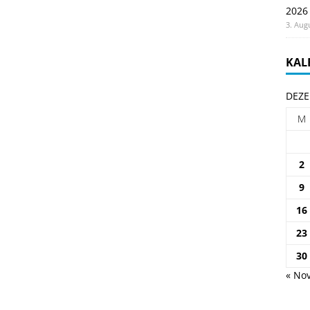
2026
3. Aug
KAL
DEZE
M
2
9
16
23
30
« Nov