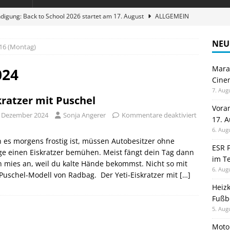
digung: Back to School 2026 startet am 17. August
ALLGEMEIN
ble 3-in-1 Magnetic Charging Station im Test: Eine Ladestation für
NEU
16 (Montag)
Maran
en sparen: Eve Thermostat macht die Fußbodenheizung smart
024
Cinem
7. Aug
kratzer mit Puschel
 im Test: Mein Begleiter für Wacken 2026
TELEFON
Vora
. Dezember 2024
Sonja Angerer
Kommentare deaktiviert
17. 
stellt neue Heimkino Receiver der Cinema Serie 2 vor
GAMES
6. Aug
es morgens frostig ist, müssen Autobesitzer ohne
ESR F
e einen Eiskratzer bemühen. Meist fängt dein Tag dann
im Te
 mies an, weil du kalte Hände bekommst. Nicht so mit
6. Aug
uschel-Modell von Radbag. Der Yeti-Eiskratzer mit
[…]
Heiz
Fußb
5. Aug
Moto