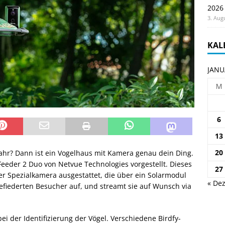
2026
3. Aug
KAL
JANU
M
6
13
20
 Jahr? Dann ist ein Vogelhaus mit Kamera genau dein Ding.
eeder 2 Duo von Netvue Technologies vorgestellt. Dieses
27
ner Spezialkamera ausgestattet, die über ein Solarmodul
« Dez
efiederten Besucher auf, und streamt sie auf Wunsch via
bei der Identifizierung der Vögel. Verschiedene Birdfy-