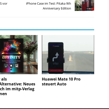
ES vor
iPhone Case im Test: Pitaka 9th
Anniversary Edition
 als
Huawei Mate 10 Pro
Alternative: Neues
steuert Auto
ch im mitp‑Verlag
enen