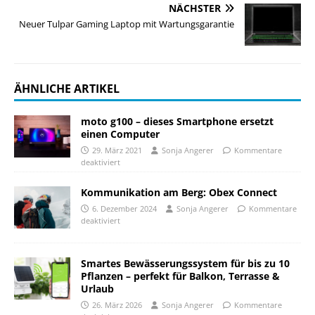
NÄCHSTER
Neuer Tulpar Gaming Laptop mit Wartungsgarantie
ÄHNLICHE ARTIKEL
moto g100 – dieses Smartphone ersetzt
einen Computer
29. März 2021
Sonja Angerer
Kommentare
deaktiviert
Kommunikation am Berg: Obex Connect
6. Dezember 2024
Sonja Angerer
Kommentare
deaktiviert
Smartes Bewässerungssystem für bis zu 10
Pflanzen – perfekt für Balkon, Terrasse &
Urlaub
26. März 2026
Sonja Angerer
Kommentare