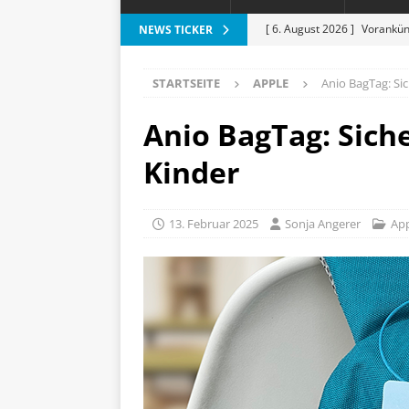
[ 6. August 2026 ]
Vorankün
NEWS TICKER
[ 6. August 2026 ]
ESR Folda
STARTSEITE
APPLE
Anio BagTag: Sic
alles?
APPLE
[ 5. August 2026 ]
Heizkost
Anio BagTag: Siche
SMART HOME
Kinder
[ 3. August 2026 ]
Moto G87
[ 7. August 2026 ]
Marantz 
13. Februar 2025
Sonja Angerer
Ap