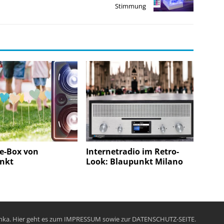
Stimmung
e-Box von
Internetradio im Retro-
nkt
Look: Blaupunkt Milano
chka. Hier geht es zum
IMPRESSUM
sowie zur
DATENSCHUTZ-SEITE
.