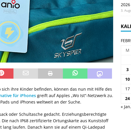
2026
3. Aug
KAL
FEBR
M
3
10
17
o sich ihre Kinder befinden, können das nun mit Hilfe des
native für iPhones
greift auf Apples „Wo Ist“-Netzwerk zu.
24
 iPads und iPhones weltweit an der Suche.
« Jan
ksack oder Schultasche gedacht. Erziehungsberechtigte
Die nach IP68 zertifizierte Ortungskarte aus Kunststoff
at lang laufen. Danach kann sie auf einem Qi-Ladepad