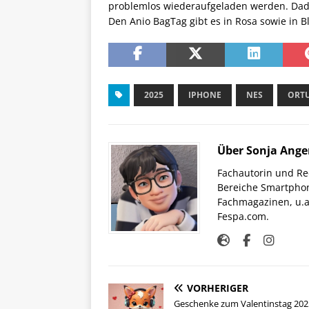
problemlos wiederaufgeladen werden. Dad
Den Anio BagTag gibt es in Rosa sowie in 
2025
IPHONE
NES
ORT
Über Sonja Ange
Fachautorin und Red
Bereiche Smartphon
Fachmagazinen, u.a 
Fespa.com.
VORHERIGER
Geschenke zum Valentinstag 202