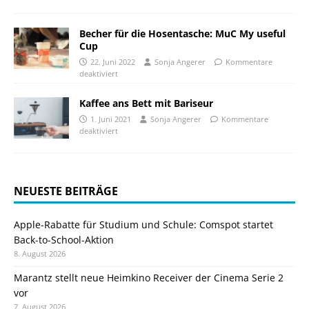
Becher für die Hosentasche: MuC My useful
Cup
22. Juni 2022
Sonja Angerer
Kommentare
deaktiviert
Kaffee ans Bett mit Bariseur
1. Juni 2021
Sonja Angerer
Kommentare
deaktiviert
NEUESTE BEITRÄGE
Apple-Rabatte für Studium und Schule: Comspot startet
Back-to-School-Aktion
8. August 2026
Marantz stellt neue Heimkino Receiver der Cinema Serie 2
vor
7. August 2026