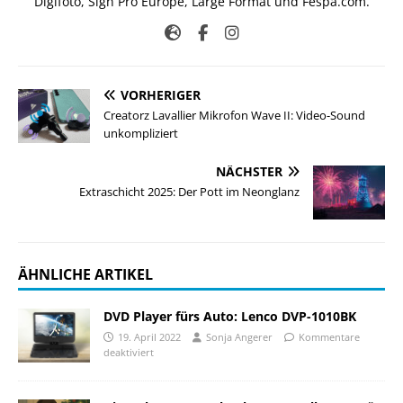
Digifoto, Sign Pro Europe, Large Format und Fespa.com.
VORHERIGER
Creatorz Lavallier Mikrofon Wave II: Video-Sound
unkompliziert
NÄCHSTER
Extraschicht 2025: Der Pott im Neonglanz
ÄHNLICHE ARTIKEL
DVD Player fürs Auto: Lenco DVP-1010BK
19. April 2022
Sonja Angerer
Kommentare
deaktiviert