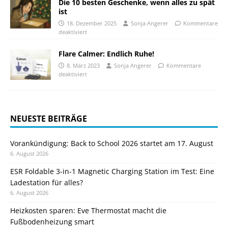
Die 10 besten Geschenke, wenn alles zu spät
ist
18. Dezember 2025
Sonja Angerer
Kommentare
deaktiviert
Flare Calmer: Endlich Ruhe!
8. März 2023
Sonja Angerer
Kommentare
deaktiviert
NEUESTE BEITRÄGE
Vorankündigung: Back to School 2026 startet am 17. August
6. August 2026
ESR Foldable 3-in-1 Magnetic Charging Station im Test: Eine
Ladestation für alles?
6. August 2026
Heizkosten sparen: Eve Thermostat macht die
Fußbodenheizung smart