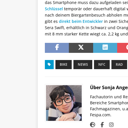
das Smartphone muss dazu aufgeladen sein
Schlüssel
temporär oder dauerhaft digital
nach deinem Biergartenbesuch abholen mus
gibt es
direkt beim Entwickler
in zwei Sich
Sera Swift, erhältlich in Schwarz und Orang
mit 8 mm starker Kette wiegt ca. 2,2 kg und
BIKE
NEWS
NFC
RAD
Über Sonja Ange
Fachautorin und Red
Bereiche Smartphon
Fachmagazinen, u.a 
Fespa.com.