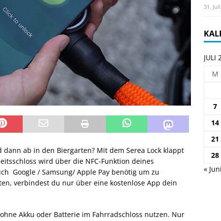
31. Jul
KAL
JULI 
M
7
14
21
d dann ab in den Biergarten? Mit dem Serea Lock klappt
28
eitsschloss wird über die NFC-Funktion deines
« Jun
auch Google / Samsung/ Apple Pay benötig um zu
ten, verbindest du nur über eine kostenlose App dein
hne Akku oder Batterie im Fahrradschloss nutzen. Nur