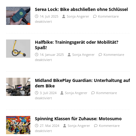
Serea Lock: Bike abschließen ohne Schlüssel
14. Juli 2025
Sonja Angerer
Kommentare
deaktiviert
Halfbike: Trainingsgerät oder Mobilität?
Spaß!
14. Januar 2025
Sonja Angerer
Kommentare
deaktiviert
Midland BikePlay Guardian: Unterhaltung auf
dem Bike
3. Juli 2024
Sonja Angerer
Kommentare
deaktiviert
Spinning Klassen für Zuhause: Motosumo
27. Mai 2024
Sonja Angerer
Kommentare
deaktiviert