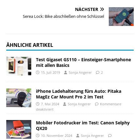
NÄCHSTER
Serea Lock: Bike abschließen ohne Schlüssel
ÄHNLICHE ARTIKEL
Test Gigaset GS110 – Einsteiger-Smartphone
mit allen Basics
15. Juli 2019
Sonja Angerer
2
iPhone Ladehalterung fürs Auto: Pitaka
MagEz Car Mount Pro 2 im Test
7. Mai 2024
Sonja Angerer
Kommentare
deaktiviert
Mobiler Fotodrucker im Test: Canon Selphy
QX20
10. November 2024
Sonja Angerer