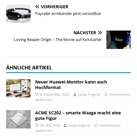
VORHERIGER
Paycelet Armbänder jetzt verstellbar
NÄCHSTER
Loving Reaper Origin – The Movie auf Kickstarter
ÄHNLICHE ARTIKEL
Neuer Huawei-Monitor kann auch
Hochformat
8. September 2022
Sonja Angerer
Kommentare
deaktiviert
ACME SC202 – smarte Waage macht eine
gute Figur
26. Mai 2019
Sonja Angerer
Kommentare
deaktiviert