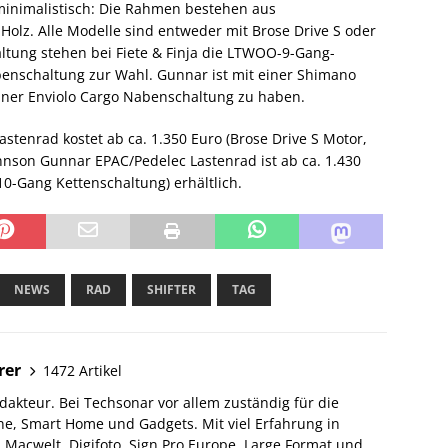
minimalistisch: Die Rahmen bestehen aus
olz. Alle Modelle sind entweder mit Brose Drive S oder
haltung stehen bei Fiete & Finja die LTWOO-9-Gang-
benschaltung zur Wahl. Gunnar ist mit einer Shimano
iner Enviolo Cargo Nabenschaltung zu haben.
astenrad kostet ab ca. 1.350 Euro (Brose Drive S Motor,
nson Gunnar EPAC/Pedelec Lastenrad ist ab ca. 1.430
0-Gang Kettenschaltung) erhältlich.
NEWS
RAD
SHIFTER
TAG
rer
1472 Artikel
akteur. Bei Techsonar vor allem zuständig für die
e, Smart Home und Gadgets. Mit viel Erfahrung in
Macwelt, Digifoto, Sign Pro Europe, Large Format und