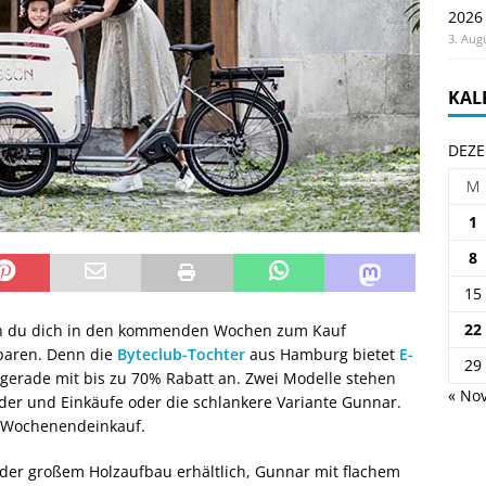
2026
3. Aug
KAL
DEZE
M
1
8
15
22
enn du dich in den kommenden Wochen zum Kauf
paren. Denn die
Byteclub-Tochter
aus Hamburg bietet
E-
29
erade mit bis zu 70% Rabatt an. Zwei Modelle stehen
« Nov
Kinder und Einkäufe oder die schlankere Variante Gunnar.
n Wochenendeinkauf.
 oder großem Holzaufbau erhältlich, Gunnar mit flachem