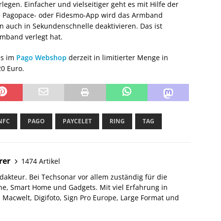
egen. Einfacher und vielseitiger geht es mit Hilfe der
ie Pagopace- oder Fidesmo-App wird das Armband
n auch in Sekundenschnelle deaktivieren. Das ist
mband verlegt hat.
es im
Pago Webshop
derzeit in limitierter Menge in
0 Euro.
NFC
PAGO
PAYCELET
RING
TAG
rer
1474 Artikel
akteur. Bei Techsonar vor allem zuständig für die
e, Smart Home und Gadgets. Mit viel Erfahrung in
Macwelt, Digifoto, Sign Pro Europe, Large Format und