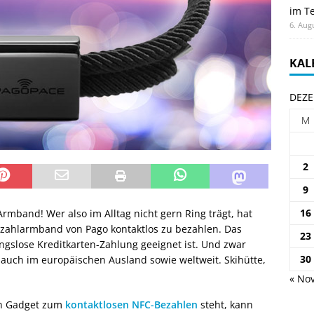
im Te
6. Aug
KAL
DEZE
M
2
9
16
 Armband! Wer also im Alltag nicht gern Ring trägt, hat
ezahlarmband von Pago kontaktlos zu bezahlen. Das
23
ngslose Kreditkarten-Zahlung geeignet ist. Und zwar
30
 auch im europäischen Ausland sowie weltweit. Skihütte,
« Nov
en Gadget zum
kontaktlosen NFC-Bezahlen
steht, kann