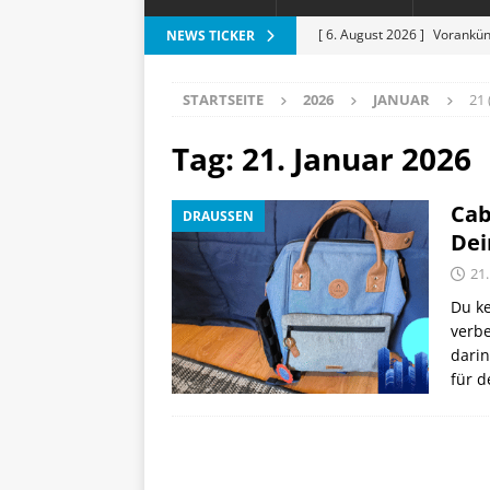
[ 6. August 2026 ]
Vorankün
NEWS TICKER
[ 6. August 2026 ]
ESR Folda
STARTSEITE
2026
JANUAR
21 
alles?
APPLE
[ 5. August 2026 ]
Heizkost
Tag:
21. Januar 2026
SMART HOME
Cab
DRAUSSEN
[ 3. August 2026 ]
Moto G87
Dei
[ 7. August 2026 ]
Marantz 
21.
Du ke
verbe
darin
für d