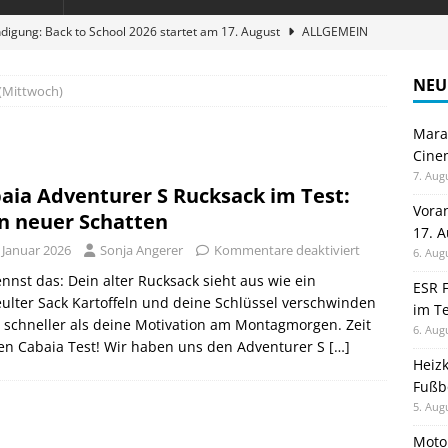
digung: Back to School 2026 startet am 17. August
ALLGEMEIN
ble 3-in-1 Magnetic Charging Station im Test: Eine Ladestation für
NEU
(Mittwoch)
Maran
en sparen: Eve Thermostat macht die Fußbodenheizung smart
Cinem
7. Aug
aia Adventurer S Rucksack im Test:
 im Test: Mein Begleiter für Wacken 2026
TELEFON
Vora
n neuer Schatten
17. 
stellt neue Heimkino Receiver der Cinema Serie 2 vor
GAMES
 Januar 2026
Sonja Angerer
Kommentare deaktiviert
6. Aug
nnst das: Dein alter Rucksack sieht aus wie ein
ESR F
ulter Sack Kartoffeln und deine Schlüssel verschwinden
im Te
 schneller als deine Motivation am Montagmorgen. Zeit
6. Aug
en Cabaia Test! Wir haben uns den Adventurer S
[…]
Heiz
Fußb
5. Aug
Moto