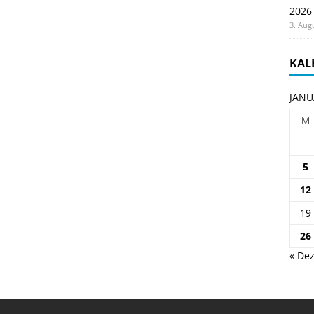
2026
3. Aug
KAL
JANU
M
5
12
19
26
« Dez