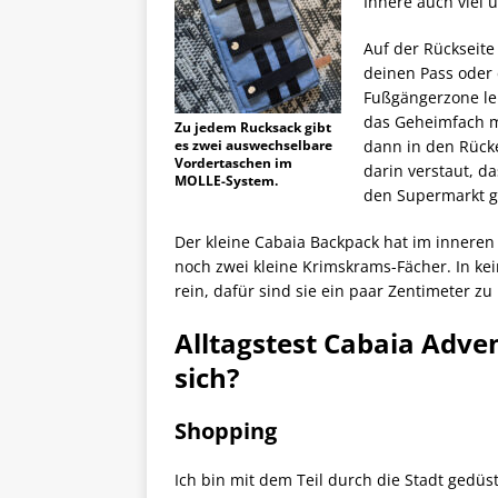
Innere auch viel ü
Auf der Rückseite
deinen Pass oder 
Fußgängerzone lei
das Geheimfach mi
Zu jedem Rucksack gibt
es zwei auswechselbare
dann in den Rücke
Vordertaschen im
darin verstaut, d
MOLLE-System.
den Supermarkt g
Der kleine Cabaia Backpack hat im innere
noch zwei kleine Krimskrams-Fächer. In kei
rein, dafür sind sie ein paar Zentimeter zu 
Alltagstest Cabaia Adven
sich?
Shopping
Ich bin mit dem Teil durch die Stadt gedüst