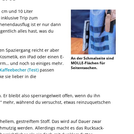
3 cm und 10 Liter
inklusive Trip zum
enendausflug ist er nur dann
entlich alles hast, was du
en Spaziergang reicht er aber
 Kosmetik, ein iPad oder einen E-
An der Schmalseite sind
hirm… und noch so einiges mehr.
MOLLE-Flächen für
Seitentaschen.
Kaffeebecher (Test)
passen
e sie lieber in die
 Er bleibt also sperrangelweit offen, wenn du ihn
ten“ mehr, während du versuchst, etwas reinzuquetschen
 hellem, gestreiftem Stoff. Das wird auf Dauer zwar
hmutzig werden. Allerdings macht es das Rucksack-