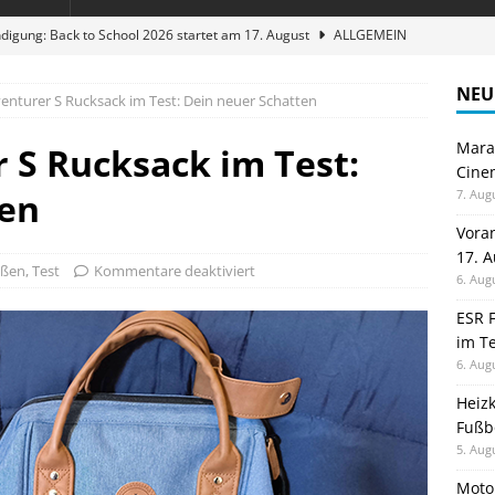
digung: Back to School 2026 startet am 17. August
ALLGEMEIN
ble 3-in-1 Magnetic Charging Station im Test: Eine Ladestation für
NEU
enturer S Rucksack im Test: Dein neuer Schatten
Maran
en sparen: Eve Thermostat macht die Fußbodenheizung smart
 S Rucksack im Test:
Cinem
ten
7. Aug
 im Test: Mein Begleiter für Wacken 2026
TELEFON
Vora
17. 
stellt neue Heimkino Receiver der Cinema Serie 2 vor
GAMES
ußen
,
Test
Kommentare deaktiviert
6. Aug
ESR F
im Te
6. Aug
Heiz
Fußb
5. Aug
Moto