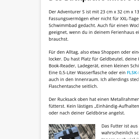
Der Adventurer S ist mit 23 cm x 32 cm x 1
Fassungsvermögen eher nicht für XXL-Tage 
Schwimmbad gedacht. Auch für einen Woch
geeignet, wenn du in deinem Ferienhaus eig
brauchst.
Für den Alltag, also etwa Shoppen oder ein
locker. Du hast Platz für Geldbeutel, deine
Book-Reader, Ladegerät, einen kleinen Sc
Eine 0,5-Liter Wasserflasche oder ein
FLSK-
auch in den Innenraum. Ich allerdings steck
Flaschentasche seitlich.
Der Rucksack oben hat einen Metallrahmen.
fütterst. Kein lästiges „Einhändig-Aufhal
oder nach deiner Geldbörse angelst.
Das Futter ist aus
wahrscheinlich sc