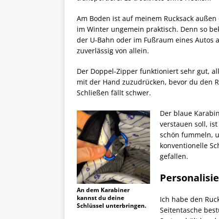
Am Boden ist auf meinem Rucksack außen ei
im Winter ungemein praktisch. Denn so bek
der U-Bahn oder im Fußraum eines Autos au
zuverlässig von allein.
Der Doppel-Zipper funktioniert sehr gut, al
mit der Hand zuzudrücken, bevor du den Re
Schließen fällt schwer.
Der blaue Karabin
verstauen soll, i
schön fummeln, u
konventionelle Sc
gefallen.
Personalisi
An dem Karabiner
kannst du deine
Ich habe den Ruc
Schlüssel unterbringen.
Seitentasche best