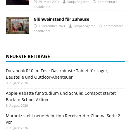
29. März 2021
Sonja Angerer
Kommentare
deaktiviert
Glühweinstand für Zuhause
1. Dezember 2021
Sonja Angerer
Kommentare
deaktiviert
NEUESTE BEITRÄGE
Durabook R10 im Test: Das robuste Tablet für Lager,
Baustelle und Outdoor-Abenteuer
9. August 2026
Apple-Rabatte für Studium und Schule: Comspot startet
Back-to-School-Aktion
8. August 2026
Marantz stellt neue Heimkino Receiver der Cinema Serie 2
vor
7. August 2026