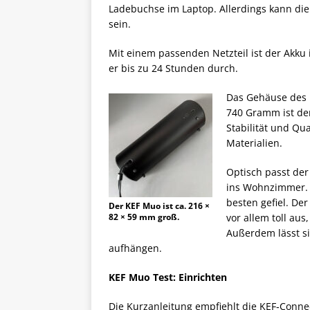
Ladebuchse im Laptop. Allerdings kann die
sein.
Mit einem passenden Netzteil ist der Akku 
er bis zu 24 Stunden durch.
Das Gehäuse des 
740 Gramm ist de
Stabilität und Qua
Materialien.
Optisch passt der
ins Wohnzimmer. M
besten gefiel. Der
Der KEF Muo ist ca. 216 ×
82 × 59 mm groß.
vor allem toll au
Außerdem lässt si
aufhängen.
KEF Muo Test: Einrichten
Die Kurzanleitung empfiehlt die KEF‑Conne