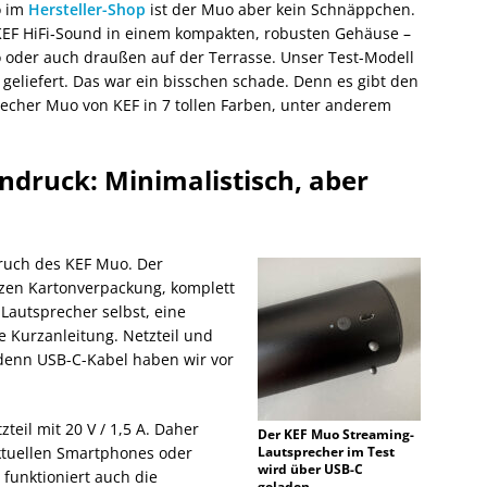
o im
Hersteller-Shop
ist der Muo aber kein Schnäppchen.
 KEF HiFi‑Sound in einem kompakten, robusten Gehäuse –
 oder auch draußen auf der Terrasse. Unser Test-Modell
geliefert. Das war ein bisschen schade. Denn es gibt den
echer Muo von KEF in 7 tollen Farben, unter anderem
ndruck: Minimalistisch, aber
ruch des KEF Muo. Der
zen Kartonverpackung, komplett
 Lautsprecher selbst, eine
 Kurzanleitung. Netzteil und
 denn USB-C-Kabel haben wir vor
teil mit 20 V / 1,5 A. Daher
Der KEF Muo Streaming-
tuellen Smartphones oder
Lautsprecher im Test
wird über USB-C
 funktioniert auch die
geladen.