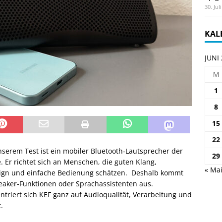
30. Jul
KAL
JUNI
M
1
8
15
22
serem Test ist ein mobiler Bluetooth‑Lautsprecher der
29
 Er richtet sich an Menschen, die guten Klang,
« Ma
ign und einfache Bedienung schätzen. Deshalb kommt
eaker‑Funktionen oder Sprachassistenten aus.
ntriert sich KEF ganz auf Audioqualität, Verarbeitung und
.