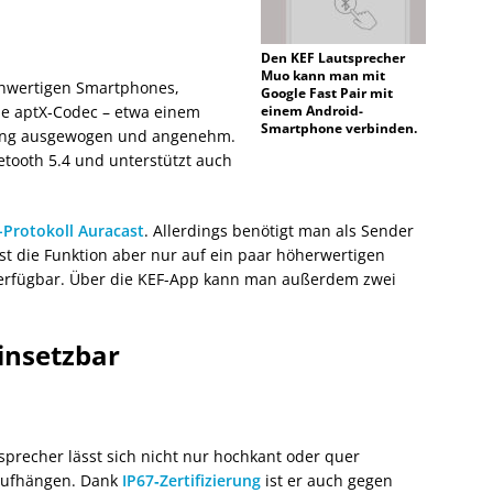
Den KEF Lautsprecher
Muo kann man mit
ochwertigen Smartphones,
Google Fast Pair mit
ne aptX‑Codec – etwa einem
einem Android-
Smartphone verbinden.
lang ausgewogen und angenehm.
tooth 5.4 und unterstützt auch
-Protokoll Auracast
. Allerdings benötigt man als Sender
st die Funktion aber nur auf ein paar höherwertigen
verfügbar. Über die KEF-App kann man außerdem zwei
einsetzbar
precher lässt sich nicht nur hochkant oder quer
 aufhängen. Dank
IP67‑Zertifizierung
ist er auch gegen