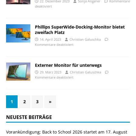
22. Dezember 2023
Sonja Angerer
Kommentare
deaktiviert
Phillips SuperWide-Docking-Monitor bietet
zweifach Platz
14. April 2023
Christian Galuschka
Kommentare deaktiviert
Externer Monitor für unterwegs
29. März 2023
Christian Galuschka
Kommentare deaktiviert
1
2
3
»
NEUESTE BEITRÄGE
Vorankündigung: Back to School 2026 startet am 17. August