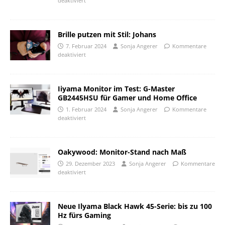
deaktiviert
Brille putzen mit Stil: Johans
7. Februar 2024
Sonja Angerer
Kommentare
deaktiviert
Iiyama Monitor im Test: G-Master
GB2445HSU für Gamer und Home Office
1. Februar 2024
Sonja Angerer
Kommentare
deaktiviert
Oakywood: Monitor-Stand nach Maß
29. Dezember 2023
Sonja Angerer
Kommentare
deaktiviert
Neue Ilyama Black Hawk 45-Serie: bis zu 100
Hz fürs Gaming