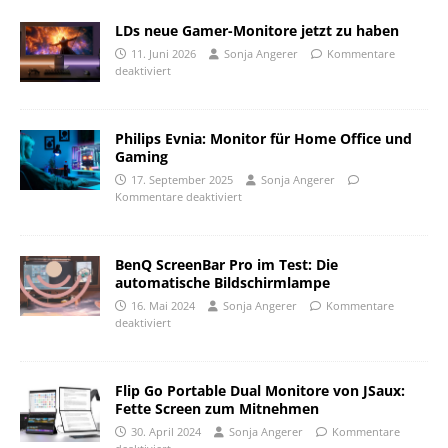
LDs neue Gamer-Monitore jetzt zu haben
11. Juni 2026
Sonja Angerer
Kommentare
deaktiviert
Philips Evnia: Monitor für Home Office und
Gaming
17. September 2025
Sonja Angerer
Kommentare deaktiviert
BenQ ScreenBar Pro im Test: Die
automatische Bildschirmlampe
16. Mai 2024
Sonja Angerer
Kommentare
deaktiviert
Flip Go Portable Dual Monitore von JSaux:
Fette Screen zum Mitnehmen
30. April 2024
Sonja Angerer
Kommentare