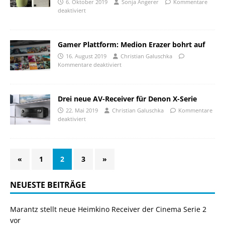
6. Oktober 2019
Sonja Angerer
Kommentare
deaktiviert
Gamer Plattform: Medion Erazer bohrt auf
16. August 2019
Christian Galuschka
Kommentare deaktiviert
Drei neue AV-Receiver für Denon X-Serie
22. Mai 2019
Christian Galuschka
Kommentare
deaktiviert
«
1
2
3
»
NEUESTE BEITRÄGE
Marantz stellt neue Heimkino Receiver der Cinema Serie 2
vor