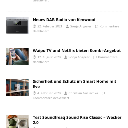
deaktiviert
Neues DAB-Radio von Kenwood
22. Februar 2021
Sonja Angerer
Kommentare
deaktiviert
Waipu TV und Netflix bieten Kombi-Angebot
12. August 2020
Sonja Angerer
Kommentare
deaktiviert
Sicherheit und Schutz im Smart Home mit
Eve
4. Februar 2020
Christian Galuschka
Kommentare deaktiviert
Test Soundfreaq Sound Rise Classic – Wecker
2.0