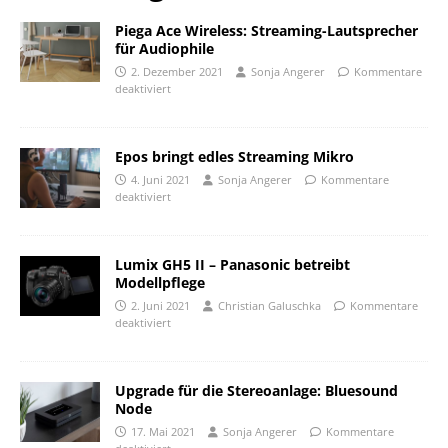
Piega Ace Wireless: Streaming-Lautsprecher
für Audiophile
2. Dezember 2021
Sonja Angerer
Kommentare
deaktiviert
Epos bringt edles Streaming Mikro
4. Juni 2021
Sonja Angerer
Kommentare
deaktiviert
Lumix GH5 II – Panasonic betreibt
Modellpflege
2. Juni 2021
Christian Galuschka
Kommentare
deaktiviert
Upgrade für die Stereoanlage: Bluesound
Node
17. Mai 2021
Sonja Angerer
Kommentare