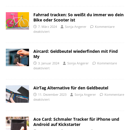
Fahrrad tracken: So weißt du immer wo dein
Bike oder Scooter ist
7. März 2024
Sonja Angerer
Kommentare
deaktiviert
Aircard: Geldbeutel wiederfinden mit Find
My
3. Januar 2024
Sonja Angerer
Kommentare
deaktiviert
AirTag Alternative für den Geldbeutel
11. Dezember 2023
Sonja Angerer
Kommentare
deaktiviert
Ace Card: Schmaler Tracker für iPhone und
Android auf Kickstarter