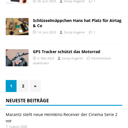
20. Juni 2023
Sonja Angerer
1
Schlüsselmäppchen Hans hat Platz für Airtag
& Co
14. Juni 2023
Sonja Angerer
1
GPS Tracker schützt das Motorrad
6. Mai 2023
Sonja Angerer
Kommentare
deaktiviert
1
2
»
NEUESTE BEITRÄGE
Marantz stellt neue Heimkino Receiver der Cinema Serie 2
vor
7. August 2026