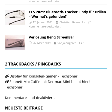
Kommentare deaktiviert
CES 2021: Bluetooth-Tracker Findy für Brillen
– Wer hat’s gefunden?
12. Januar 2021
Christian Galuschka
Kommentare deaktiviert
Verlosung Benq ScreenBar
26. März 2019
Sonja Angerer
1
2 TRACKBACKS / PINGBACKS
Display für Konsolen-Gamer - Techsonar
Sonnett MacCuff mini: Der mac Mini bleibt hier! -
Techsonar
Kommentare sind deaktiviert.
NEUESTE BEITRÄGE