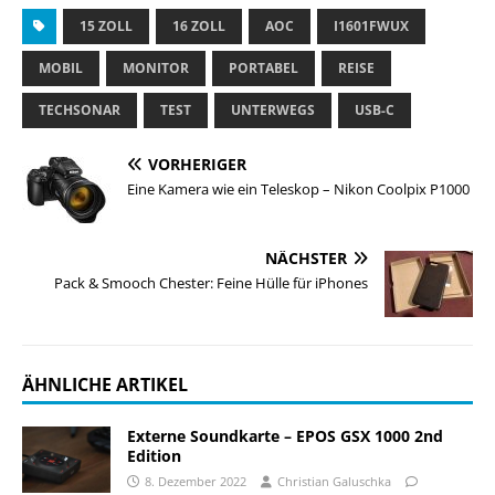
15 ZOLL
16 ZOLL
AOC
I1601FWUX
MOBIL
MONITOR
PORTABEL
REISE
TECHSONAR
TEST
UNTERWEGS
USB-C
VORHERIGER
Eine Kamera wie ein Teleskop – Nikon Coolpix P1000
NÄCHSTER
Pack & Smooch Chester: Feine Hülle für iPhones
ÄHNLICHE ARTIKEL
Externe Soundkarte – EPOS GSX 1000 2nd
Edition
8. Dezember 2022
Christian Galuschka