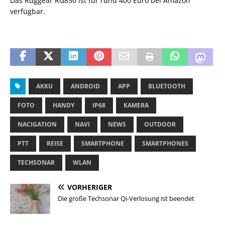
Das Ruggear RG850 ist für rund 400 Euro bei Amazon
verfügbar.
AKKU
ANDROID
APP
BLUETOOTH
FOTO
HANDY
IP68
KAMERA
NACIGATION
NAVI
NEWS
OUTDOOR
PTT
REISE
SMARTPHONE
SMARTPHONES
TECHSONAR
WLAN
VORHERIGER
Die große Techsonar Qi-Verlosung ist beendet