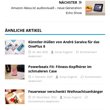
NÄCHSTER
Amazon Alexa ist audiovisuell – neue Generation
Echo Show
ÄHNLICHE ARTIKEL
Künstler-Hüllen von André Saraiva für das
OnePlus 8
26. Mai 2020
Sonja Angerer
Kommentare
deaktiviert
Powerbeats Fit: Fitness-Kopfhörer im
schmaleren Case
3. Oktober 2025
Sonja Angerer
Kommentare
deaktiviert
Feuerwear verschenkt Weihnachtsanhänger
29. November 2022
Sonja Angerer
Kommentare deaktiviert