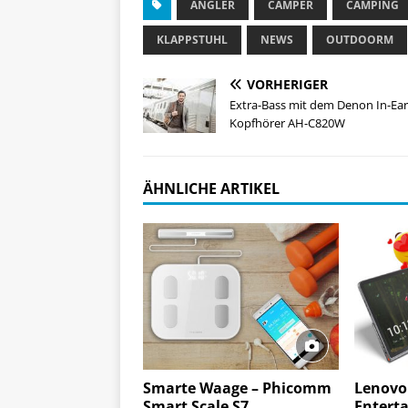
ANGLER
CAMPER
CAMPING
KLAPPSTUHL
NEWS
OUTDOORM
VORHERIGER
Extra-Bass mit dem Denon In-Ear
Kopfhörer AH-C820W
ÄHNLICHE ARTIKEL
Smarte Waage – Phicomm
Lenovo 
Smart Scale S7
Entert