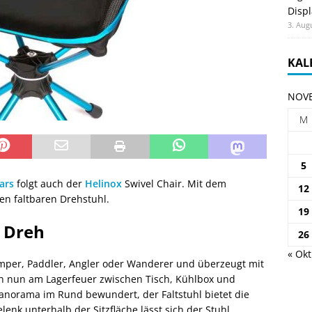
Displ
3. Aug
KAL
NOVE
M
5
ars
folgt auch der
Helinox
Swivel Chair. Mit dem
12
nen faltbaren Drehstuhl.
19
t Dreh
26
« Okt
amper, Paddler, Angler oder Wanderer und überzeugt mit
an nun am Lagerfeuer zwischen Tisch, Kühlbox und
anorama im Rund bewundert, der Faltstuhl bietet die
enk unterhalb der Sitzfläche lässt sich der Stuhl