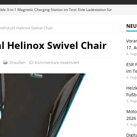
ble 3-in-1 Magnetic Charging Station im Test: Eine Ladestation für
NEU
ehstuhl Helinox Swivel Chair
en sparen: Eve Thermostat macht die Fußbodenheizung smart
Vora
 Helinox Swivel Chair
17. 
 im Test: Mein Begleiter für Wacken 2026
TELEFON
6. Aug
Wanduhr von Lunartec: Großes LED-Display trifft auf bunte
Draußen
Kommentare deaktiviert
ESR F
im Te
 HERD
6. Aug
digung: Back to School 2026 startet am 17. August
ALLGEMEIN
Heiz
Fußb
5. Aug
Moto
2026
3. Aug
Digi