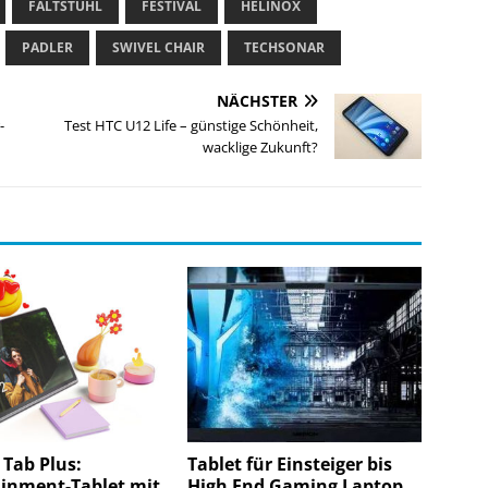
FALTSTUHL
FESTIVAL
HELINOX
PADLER
SWIVEL CHAIR
TECHSONAR
NÄCHSTER
-
Test HTC U12 Life – günstige Schönheit,
wacklige Zukunft?
Tab Plus:
Tablet für Einsteiger bis
ainment-Tablet mit
High End Gaming Laptop