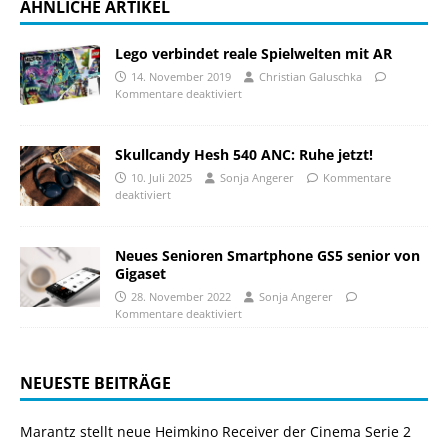
ÄHNLICHE ARTIKEL
Lego verbindet reale Spielwelten mit AR
14. November 2019
Christian Galuschka
Kommentare deaktiviert
Skullcandy Hesh 540 ANC: Ruhe jetzt!
10. Juli 2025
Sonja Angerer
Kommentare
deaktiviert
Neues Senioren Smartphone GS5 senior von
Gigaset
28. November 2022
Sonja Angerer
Kommentare deaktiviert
NEUESTE BEITRÄGE
Marantz stellt neue Heimkino Receiver der Cinema Serie 2