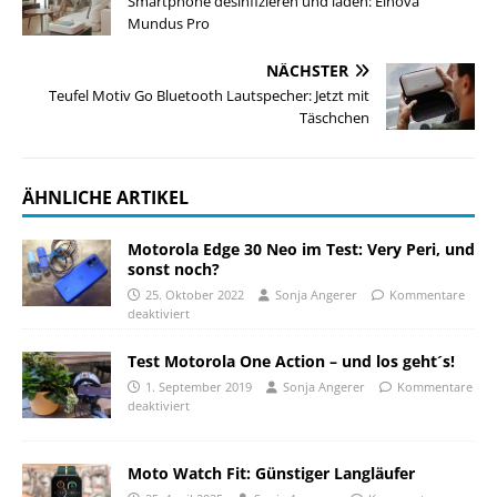
Smartphone desinfizieren und laden: Einova
Mundus Pro
NÄCHSTER
Teufel Motiv Go Bluetooth Lautspecher: Jetzt mit
Täschchen
ÄHNLICHE ARTIKEL
Motorola Edge 30 Neo im Test: Very Peri, und
sonst noch?
25. Oktober 2022
Sonja Angerer
Kommentare
deaktiviert
Test Motorola One Action – und los geht´s!
1. September 2019
Sonja Angerer
Kommentare
deaktiviert
Moto Watch Fit: Günstiger Langläufer