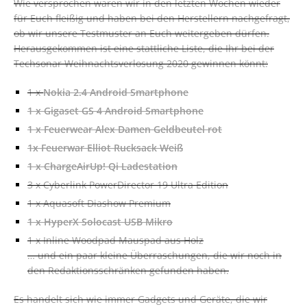
Wie versprochen waren wir in den letzten Wochen wieder
für Euch fleißig und haben bei den Herstellern nachgefragt,
ob wir unsere Testmuster an Euch weitergeben dürfen.
Herausgekommen ist eine stattliche Liste, die Ihr bei der
Techsonar Weihnachtsverlosung 2020 gewinnen könnt:
1 x
Nokia 2.4 Android Smartphone
1 x Gigaset GS 4 Android Smartphone
1 x Feuerwear Alex Damen Geldbeutel rot
1x Feuerwar Elliot Rucksack Weiß
1 x ChargeAirUp! Qi Ladestation
3 x Cyberlink PowerDirector 19 Ultra Edition
1 x Aquasoft Diashow Premium
1 x HyperX Solocast USB Mikro
1 x Inline Woodpad Mauspad aus Holz
… und ein paar kleine Überraschungen, die wir noch in
den Redaktionsschränken gefunden haben.
Es handelt sich wie immer Gadgets und Geräte, die wir