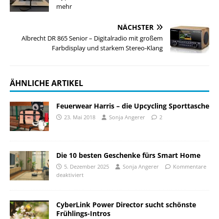
mehr
NÄCHSTER
Albrecht DR 865 Senior – Digitalradio mit großem
Farbdisplay und starkem Stereo-Klang
ÄHNLICHE ARTIKEL
Feuerwear Harris – die Upcycling Sporttasche
23. Mai 2018
Sonja Angerer
2
Die 10 besten Geschenke fürs Smart Home
5. Dezember 2025
Sonja Angerer
Kommentare
deaktiviert
CyberLink Power Director sucht schönste
Frühlings-Intros