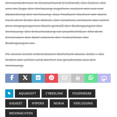
Versandadresse in Deutschland (Festland). Die Daten, die
uns im Zuge der Verlosung zugehen, nutzen wir nur zur
Abwicklung der Verlosung. Das Postfach löschen wir dann
nach dem Ende der Aktion. Die Gewinne verlosen wir unter
den eingegangenen Mails gemäß der Bedingungen der
Verlosung. Die Entscheidung ist unanfechtbar. Mit dem
Einsenden der Mail erkennt der Teilnehmer die
Bedingungen an.
PS: Keine leicht erkennbaren Mehrfach-Mails, bitte – die
finden wir unfair und werfen sie gnadenlos aus der
Verlosung.
AQUASOFT
CYBERLINK
FEUERWEAR
GIGASET
HYPERX
NOKIA
VERLOSUNG
WEIHNACHTEN