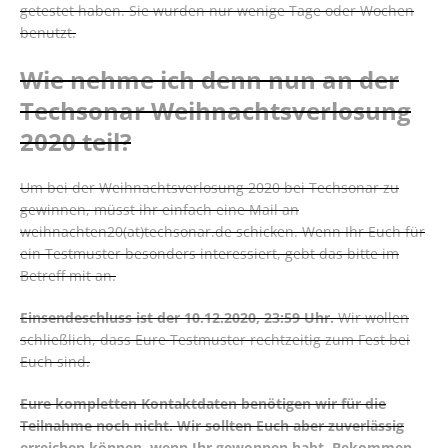
getestet haben. Sie wurden nur wenige Tage oder Wochen
benutzt.
Wie nehme ich denn nun an der
Techsonar Weihnachtsverlosung
2020 teil?
Um bei der Weihnachtsverlosung 2020 bei Techsonar zu
gewinnen, müsst ihr einfach eine Mail an
weihnachten20(at)techsonar.de schicken. Wenn Ihr Euch für
ein Testmuster besonders interessiert, gebt das bitte im
Betreff mit an.
Einsendeschluss ist der 10.12.2020, 23:59 Uhr.
Wir wollen
schließlich, dass Eure Testmuster rechtzeitig zum Fest bei
Euch sind.
Eure kompletten Kontaktdaten benötigen wir für die
Teilnahme noch nicht. Wir sollten Euch aber zuverlässig
erreichen können, wenn Ihr gewonnen habt. Bekommen