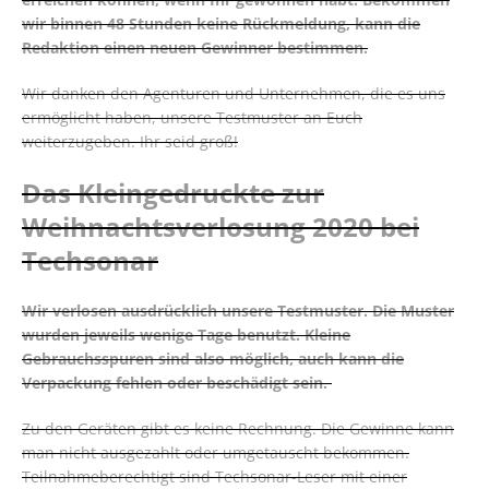
wir binnen 48 Stunden keine Rückmeldung, kann die
Redaktion einen neuen Gewinner bestimmen.
Wir danken den Agenturen und Unternehmen, die es uns
ermöglicht haben, unsere Testmuster an Euch
weiterzugeben. Ihr seid groß!
Das Kleingedruckte zur
Weihnachtsverlosung 2020 bei
Techsonar
Wir verlosen ausdrücklich unsere Testmuster. Die Muster
wurden jeweils wenige Tage benutzt. Kleine
Gebrauchsspuren sind also möglich, auch kann die
Verpackung fehlen oder beschädigt sein.
Zu den Geräten gibt es keine Rechnung. Die Gewinne kann
man nicht ausgezahlt oder umgetauscht bekommen.
Teilnahmeberechtigt sind Techsonar-Leser mit einer