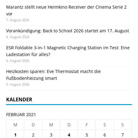
Marantz stellt neue Heimkino Receiver der Cinema Serie 2
vor
7. August 2026
Vorankündigung: Back to School 2026 startet am 17. August
6. August 2026
ESR Foldable 3-in-1 Magnetic Charging Station im Test: Eine
Ladestation für alles?
6. August 2026
Heizkosten sparen: Eve Thermostat macht die
Fußbodenheizung smart
5. August 2026
KALENDER
FEBRUAR 2021
M
D
M
D
F
S
S
1
2
3
4
5
6
7