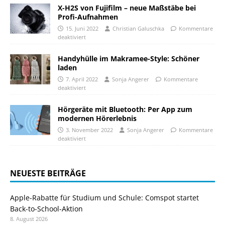
X-H2S von Fujifilm – neue Maßstäbe bei
Profi-Aufnahmen
15. Juni 2022
Christian Galuschka
Kommentare
deaktiviert
Handyhülle im Makramee-Style: Schöner
laden
7. April 2022
Sonja Angerer
Kommentare
deaktiviert
Hörgeräte mit Bluetooth: Per App zum
modernen Hörerlebnis
3. November 2022
Sonja Angerer
Kommentare
deaktiviert
NEUESTE BEITRÄGE
Apple-Rabatte für Studium und Schule: Comspot startet
Back-to-School-Aktion
8. August 2026