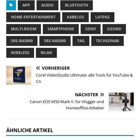
APP
AUDIO
BLUETOOTH
HOME ENTERTAINMENT
KABELOS
LATENZ
MULTI-ROOM
SMARTPHONE
SONY
SOUND
SRS-RA3000
SRS-RA5000
TAG
TECHSONAR
WIRELESS
WLAN
VORHERIGER
Corel VideoStudio Ultimate: alle Tools für YouTube &
Co.
NÄCHSTER
Canon EOS M50 Mark II: für Vlogger und
Homeoffice-Arbeiter
ÄHNLICHE ARTIKEL