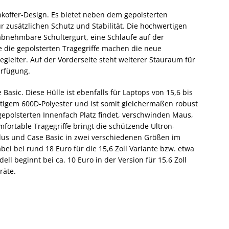
koffer-Design. Es bietet neben dem gepolsterten
 zusätzlichen Schutz und Stabilität. Die hochwertigen
abnehmbare Schultergurt, eine Schlaufe auf der
 die gepolsterten Tragegriffe machen die neue
gleiter. Auf der Vorderseite steht weiterer Stauraum für
erfügung.
asic. Diese Hülle ist ebenfalls für Laptops von 15,6 bis
rtigem 600D-Polyester und ist somit gleichermaßen robust
epolsterten Innenfach Platz findet, verschwinden Maus,
mfortable Tragegriffe bringt die schützende Ultron-
Plus und Case Basic in zwei verschiedenen Größen im
abei bei rund 18 Euro für die 15,6 Zoll Variante bzw. etwa
ell beginnt bei ca. 10 Euro in der Version für 15,6 Zoll
räte.