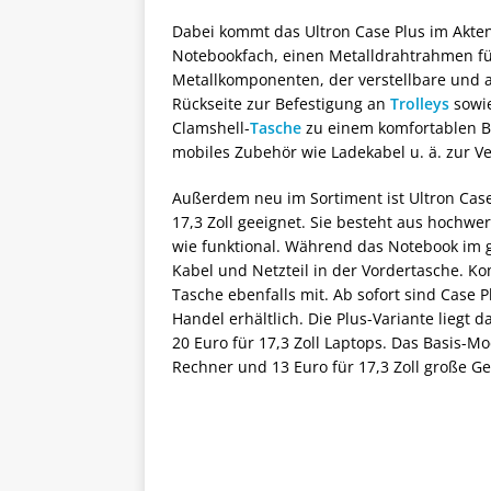
Dabei kommt das Ultron Case Plus im Akten
Notebookfach, einen Metalldrahtrahmen für
Metallkomponenten, der verstellbare und 
Rückseite zur Befestigung an
Trolleys
sowie
Clamshell-
Tasche
zu einem komfortablen Be
mobiles Zubehör wie Ladekabel u. ä. zur V
Außerdem neu im Sortiment ist Ultron Case B
17,3 Zoll geeignet. Sie besteht aus hochwe
wie funktional. Während das Notebook im g
Kabel und Netzteil in der Vordertasche. Ko
Tasche ebenfalls mit. Ab sofort sind Case 
Handel erhältlich. Die Plus-Variante liegt d
20 Euro für 17,3 Zoll Laptops. Das Basis-Mod
Rechner und 13 Euro für 17,3 Zoll große Ge