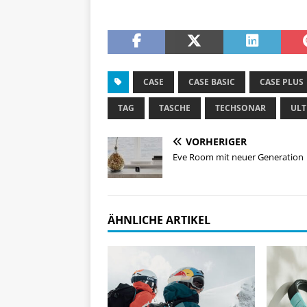
CASE
CASE BASIC
CASE PLUS
TAG
TASCHE
TECHSONAR
UL
VORHERIGER
Eve Room mit neuer Generation
ÄHNLICHE ARTIKEL