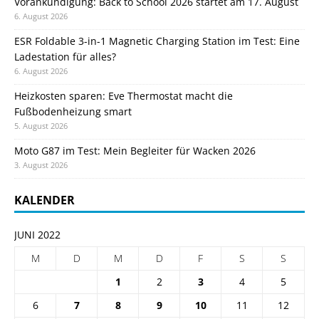
Vorankündigung: Back to School 2026 startet am 17. August
6. August 2026
ESR Foldable 3-in-1 Magnetic Charging Station im Test: Eine
Ladestation für alles?
6. August 2026
Heizkosten sparen: Eve Thermostat macht die
Fußbodenheizung smart
5. August 2026
Moto G87 im Test: Mein Begleiter für Wacken 2026
3. August 2026
KALENDER
JUNI 2022
M
D
M
D
F
S
S
1
2
3
4
5
6
7
8
9
10
11
12