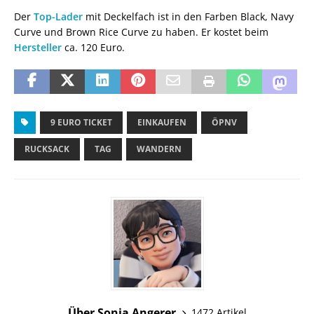
Der
Top-Lader
mit Deckelfach ist in den Farben Black, Navy
Curve und Brown Rice Curve zu haben. Er kostet beim
Hersteller
ca. 120 Euro.
9 EURO TICKET
EINKAUFEN
ÖPNV
RUCKSACK
TAG
WANDERN
Über Sonja Angerer
1472 Artikel