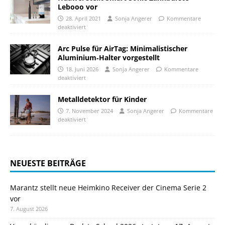
Lebooo vor
28. April 2021
Sonja Angerer
Kommentare
deaktiviert
Arc Pulse für AirTag: Minimalistischer
Aluminium‑Halter vorgestellt
18. Juni 2026
Sonja Angerer
Kommentare
deaktiviert
Metalldetektor für Kinder
7. November 2024
Sonja Angerer
Kommentare
deaktiviert
NEUESTE BEITRÄGE
Marantz stellt neue Heimkino Receiver der Cinema Serie 2
vor
7. August 2026