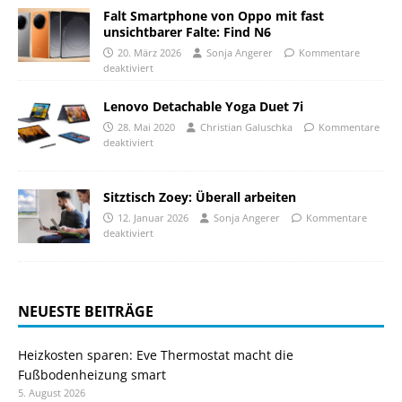
Falt Smartphone von Oppo mit fast
unsichtbarer Falte: Find N6
20. März 2026
Sonja Angerer
Kommentare
deaktiviert
Lenovo Detachable Yoga Duet 7i
28. Mai 2020
Christian Galuschka
Kommentare
deaktiviert
Sitztisch Zoey: Überall arbeiten
12. Januar 2026
Sonja Angerer
Kommentare
deaktiviert
NEUESTE BEITRÄGE
Heizkosten sparen: Eve Thermostat macht die
Fußbodenheizung smart
5. August 2026