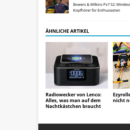
Bowers & Wilkins Px7 S2: Wireles
Kopfhörer für Enthusiasten
ÄHNLICHE ARTIKEL
Radiowecker von Lenco:
Ezyroll
Alles, was man auf dem
nicht n
Nachtkästchen braucht