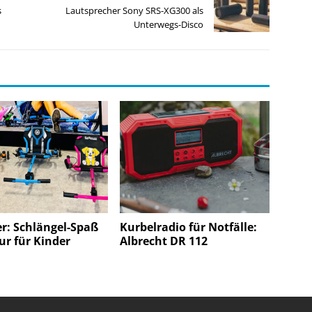
s
Lautsprecher Sony SRS-XG300 als
Unterwegs-Disco
er: Schlängel-Spaß
Kurbelradio für Notfälle:
ur für Kinder
Albrecht DR 112