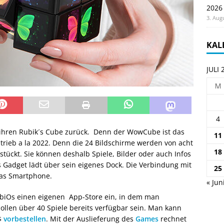
2026
3. Aug
KAL
JULI 
M
4
 ihren Rubik´s Cube zurück. Denn der WowCube ist das
11
trieb a la 2022. Denn die 24 Bildschirme werden von acht
18
stückt. Sie können deshalb Spiele, Bilder oder auch Infos
s Gadget lädt über sein eigenes Dock. Die Verbindung mit
25
das Smartphone.
« Jun
ubiOs einen eigenen App-Store ein, in dem man
ollen über 40 Spiele bereits verfügbar sein. Man kann
$
vorbestellen
. Mit der Auslieferung des
Games
rechnet