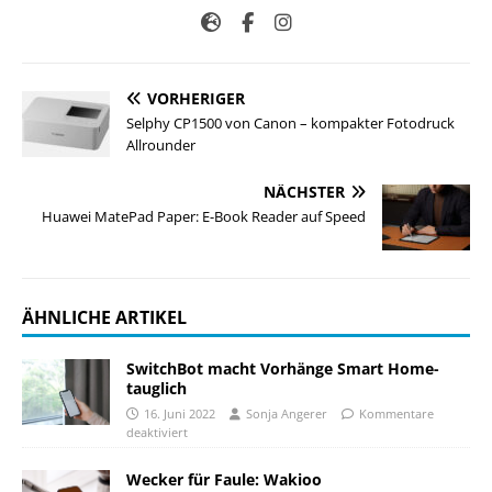
VORHERIGER
Selphy CP1500 von Canon – kompakter Fotodruck
Allrounder
NÄCHSTER
Huawei MatePad Paper: E-Book Reader auf Speed
ÄHNLICHE ARTIKEL
SwitchBot macht Vorhänge Smart Home-
tauglich
16. Juni 2022
Sonja Angerer
Kommentare
deaktiviert
Wecker für Faule: Wakioo