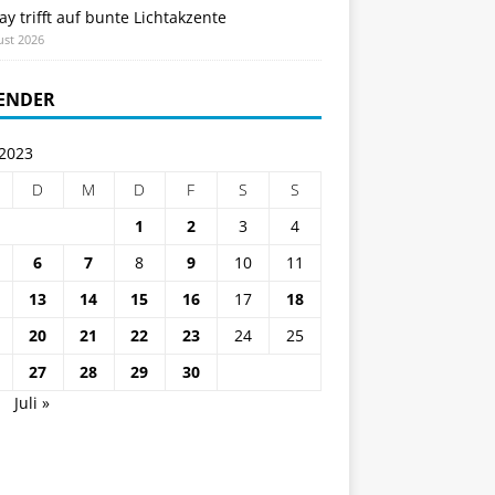
ay trifft auf bunte Lichtakzente
ust 2026
ENDER
 2023
D
M
D
F
S
S
1
2
3
4
6
7
8
9
10
11
13
14
15
16
17
18
20
21
22
23
24
25
27
28
29
30
i
Juli »