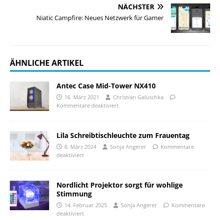
NÄCHSTER
Niatic Campfire: Neues Netzwerk für Gamer
ÄHNLICHE ARTIKEL
Antec Case Mid-Tower NX410
16. März 2021
Christian Galuschka
Kommentare deaktiviert
Lila Schreibtischleuchte zum Frauentag
8. März 2024
Sonja Angerer
Kommentare
deaktiviert
Nordlicht Projektor sorgt für wohlige
Stimmung
14. Februar 2025
Sonja Angerer
Kommentare
deaktiviert