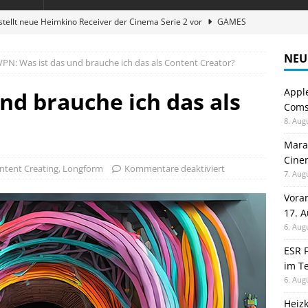
stellt neue Heimkino Receiver der Cinema Serie 2 vor
GAMES
digung: Back to School 2026 startet am 17. August
ALLGEMEIN
NEU
VPN: Was ist das und brauche ich das als Content Creator?
ble 3-in-1 Magnetic Charging Station im Test: Eine Ladestation für
Appl
nd brauche ich das als
Comsp
en sparen: Eve Thermostat macht die Fußbodenheizung smart
8. Aug
Maran
Cinem
atte für Studium und Schule: Comspot startet Back-to-School-
ntent Creating
,
Longform
Kommentare deaktiviert
7. Aug
Vora
17. 
6. Aug
ESR F
im Te
6. Aug
Heiz