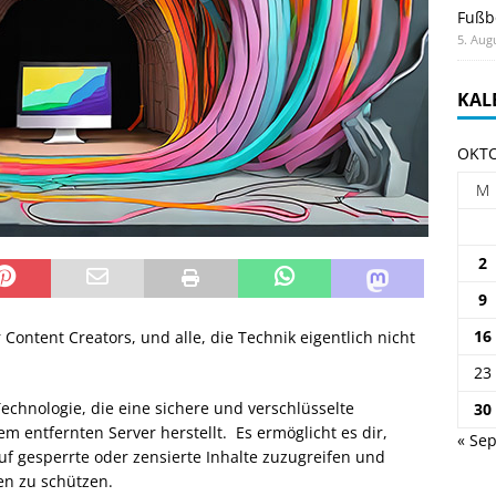
Fußb
5. Aug
KAL
OKTO
M
2
9
16
 Content Creators, und alle, die Technik eigentlich nicht
23
Technologie, die eine sichere und verschlüsselte
30
 entfernten Server herstellt. Es ermöglicht es dir,
« Sep
uf gesperrte oder zensierte Inhalte zuzugreifen und
en zu schützen.