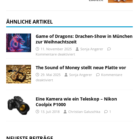
ÄHNLICHE ARTIKEL
Game of Dragons: Drachen-Show in München
zur Weihnachtszeit
11. November 2025
Sonja Angerer
Kommentare deaktiviert
The Sound of Money stellt neue Platte vor
29. Mai 2025
Sonja Angerer
Kommentare
deaktiviert
Eine Kamera wie ein Teleskop – Nikon
Coolpix P1000
13. Juli 2018
Christian Galuschka
1
NEUESTE BEITRÄGE