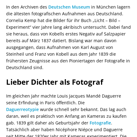
In den Archiven des
Deutschen Museum
in München lagern
die ältesten fotografischen Aufnahmen aus Deutschland.
Cornelia Kemp hat die Bilder für ihr Buch „Licht – Bild –
Experiment“ vier Jahre lang akribisch untersucht. Dabei fand
sie heraus, dass von Kobells erstes Negativ auf Salzpapier
bereits auf März 1837 datiert. Bislang war man davon
ausgegangen, dass Aufnahmen von Karl August von
Steinheil und Franz von Kobell aus dem Jahr 1839 die
frühersten Zeugnisse aus den Pioniertagen der Fotografie in
Deutschland sind.
Lieber Dichter als Fotograf
Im gleichen Jahr machte Louis Jacques Mandé Daguerre
seine Erfindung in Paris öffentlich. Die
Daguerreotypie
wurde schnell sehr bekannt. Das lag auch
daran, weil es praktisch von Anfang an Kameras zu kaufen
gab. 1839 gilt daher als Geburtsjahr der
Fotografie
.
Tatsächlich aber haben Nicéphore Niépce und Daguerre
seit Mitte der 1820er Jahr mit Kameras experimentiert. Die