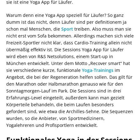
sie ist eine Yoga App für Läufer.
Warum denn eine Yoga App speziell für Läufer? So ganz
dumm ist das nicht, denn Läufer sind per definitionem ja
schon mal Menschen, die
Sport
treiben. Also muss man sie
nicht erst vom Sofa bekommen. Allerdings machen sich viele
Freizeit-Sportler nicht klar, dass Cardio-Training allein nicht
übermäßig effektiv ist. Die Sessions Yoga App für Läufer
wird eben von R&S Netsolutions, einem Start-up in
München entwickelt. Unter dem Motto „Recover smart“ hat
sie verschiedene kurze, funktionale
Yoga-Trainings
im
Angebot, die bei der Regeneration helfen sollen. Das gilt für
den Marathon oder Halbmarathon genauso wie für den
Sonntagmorgen-Lauf im Park. Die Sessions sind in drei
Erfahrungs-Level eingeteilt, außerdem kann man gezielt
Körperteile behandeln, die beim Laufen besonders
gefordert sind, wie etwa die Archilles-Sehne. Die Sequenzen
wurden, so die Anbieter, von Sportmedizinern,
Yogalehreren und Profisportlern entwickelt.
Funktionales Yoga in der Sessions