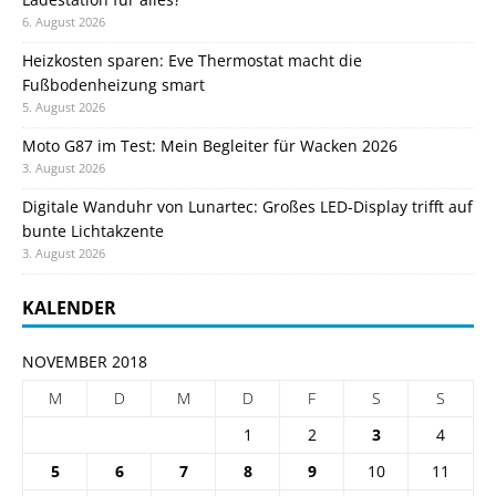
6. August 2026
Heizkosten sparen: Eve Thermostat macht die
Fußbodenheizung smart
5. August 2026
Moto G87 im Test: Mein Begleiter für Wacken 2026
3. August 2026
Digitale Wanduhr von Lunartec: Großes LED-Display trifft auf
bunte Lichtakzente
3. August 2026
KALENDER
NOVEMBER 2018
M
D
M
D
F
S
S
1
2
3
4
5
6
7
8
9
10
11