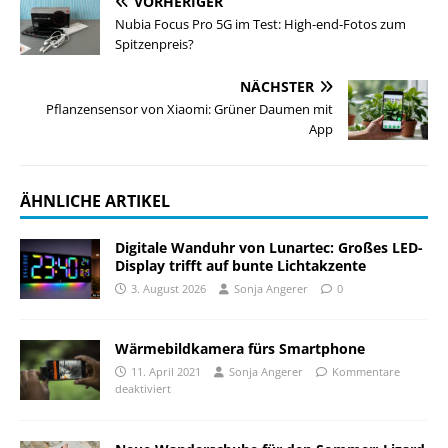
VORHERIGER
Nubia Focus Pro 5G im Test: High-end-Fotos zum
Spitzenpreis?
NÄCHSTER
Pflanzensensor von Xiaomi: Grüner Daumen mit
App
ÄHNLICHE ARTIKEL
Digitale Wanduhr von Lunartec: Großes LED-
Display trifft auf bunte Lichtakzente
3. August 2026
Sonja Angerer
0
Wärmebildkamera fürs Smartphone
11. April 2021
Sonja Angerer
Kommentare
deaktiviert