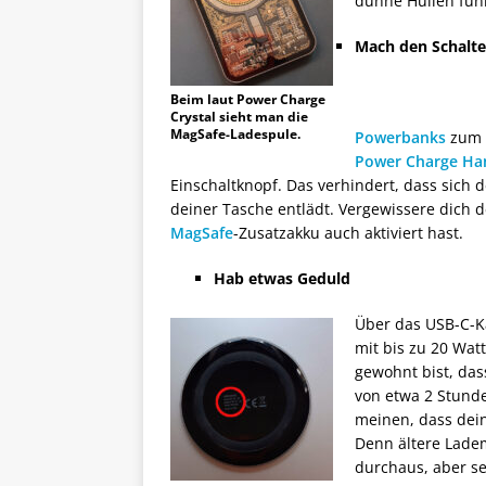
dünne Hüllen fun
Mach den Schalte
Beim laut Power Charge
Crystal sieht man die
MagSafe-Ladespule.
Powerbanks
zum k
Power Charge Ha
Einschaltknopf. Das verhindert, dass sich 
deiner Tasche entlädt. Vergewissere dich 
MagSafe
-Zusatzakku auch aktiviert hast.
Hab etwas Geduld
Über das USB-C-K
mit bis zu 20 Wat
gewohnt bist, das
von etwa 2 Stunde
meinen, dass dein
Denn ältere Ladem
durchaus, aber se