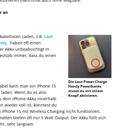
ktionieren manchmal auch ohne MagSafe.
r an
abellosen Laden, z.B.
Laut
ndy
, haben oft einen
der Akku unbeabsichtigt in
deshalb immer, dass du einen
Die Laut Power Charge
abel kann man ein iPhone 15
Handy Powerbanks
musst du mit einem
t laden. Wenn du es also
Knopf aktivieren.
s dein iPhone-Akku innerhalb
n wieder voll ist, könntest du
 iPhone 15 mit Wireless Charging nicht funktioniert.
atten bieten oft nur 5 Watt Output. Der Akku füllt sich
hr, sehr langsam.