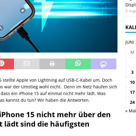
Displ
3. Aug
KAL
JUNI
M
3
 stellte Apple von Lightning auf USB-C-Kabel um. Doch
10
os war der Umstieg wohl nicht. Denn im Netz häufen sich
17
 dass ein iPhone 15 auf einmal nicht mehr lädt. Was
as kannst du tun? Wir haben die Antworten.
24
« Ma
iPhone 15 nicht mehr über den
 lädt sind die häufigsten