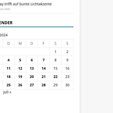
ay trifft auf bunte Lichtakzente
ust 2026
ENDER
 2024
D
M
D
F
S
S
1
2
4
5
6
7
8
9
11
12
13
14
15
16
18
19
20
21
22
23
25
26
27
28
29
30
i
Juli »