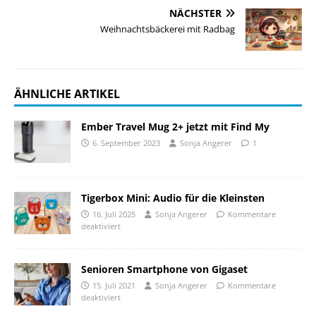
NÄCHSTER
Weihnachtsbäckerei mit Radbag
ÄHNLICHE ARTIKEL
Ember Travel Mug 2+ jetzt mit Find My
6. September 2023
Sonja Angerer
1
Tigerbox Mini: Audio für die Kleinsten
16. Juli 2025
Sonja Angerer
Kommentare
deaktiviert
Senioren Smartphone von Gigaset
15. Juli 2021
Sonja Angerer
Kommentare
deaktiviert