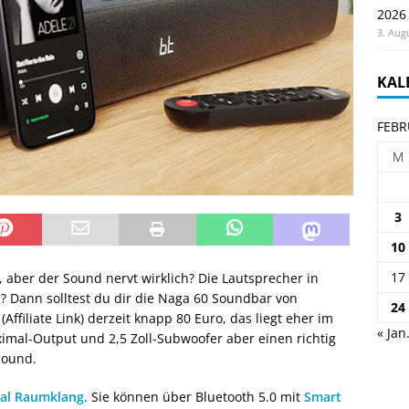
2026
3. Aug
KAL
FEBR
M
3
10
17
, aber der Sound nervt wirklich? Die Lautsprecher in
 Dann solltest du dir die Naga 60 Soundbar von
24
(Affiliate Link) derzeit knapp 80 Euro, das liegt eher im
« Jan
aximal-Output und 2,5 Zoll-Subwoofer aber einen richtig
Sound.
nal Raumklang.
Sie können über Bluetooth 5.0 mit
Smart