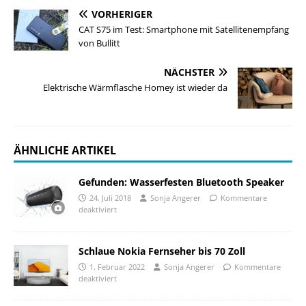
VORHERIGER
CAT S75 im Test: Smartphone mit Satellitenempfang
von Bullitt
NÄCHSTER
Elektrische Wärmflasche Homey ist wieder da
ÄHNLICHE ARTIKEL
Gefunden: Wasserfesten Bluetooth Speaker
24. Juli 2018
Sonja Angerer
Kommentare
deaktiviert
Schlaue Nokia Fernseher bis 70 Zoll
1. Februar 2022
Sonja Angerer
Kommentare
deaktiviert