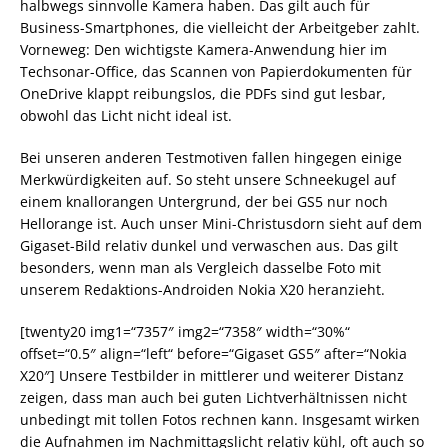
halbwegs sinnvolle Kamera haben. Das gilt auch für
Business-Smartphones, die vielleicht der Arbeitgeber zahlt.
Vorneweg: Den wichtigste Kamera-Anwendung hier im
Techsonar-Office, das Scannen von Papierdokumenten für
OneDrive klappt reibungslos, die PDFs sind gut lesbar,
obwohl das Licht nicht ideal ist.
Bei unseren anderen Testmotiven fallen hingegen einige
Merkwürdigkeiten auf. So steht unsere Schneekugel auf
einem knallorangen Untergrund, der bei GS5 nur noch
Hellorange ist. Auch unser Mini-Christusdorn sieht auf dem
Gigaset-Bild relativ dunkel und verwaschen aus. Das gilt
besonders, wenn man als Vergleich dasselbe Foto mit
unserem Redaktions-Androiden Nokia X20 heranzieht.
[twenty20 img1=“7357″ img2=“7358″ width=“30%“
offset=“0.5″ align=“left“ before=“Gigaset GS5″ after=“Nokia
X20″] Unsere Testbilder in mittlerer und weiterer Distanz
zeigen, dass man auch bei guten Lichtverhältnissen nicht
unbedingt mit tollen Fotos rechnen kann. Insgesamt wirken
die Aufnahmen im Nachmittagslicht relativ kühl, oft auch so