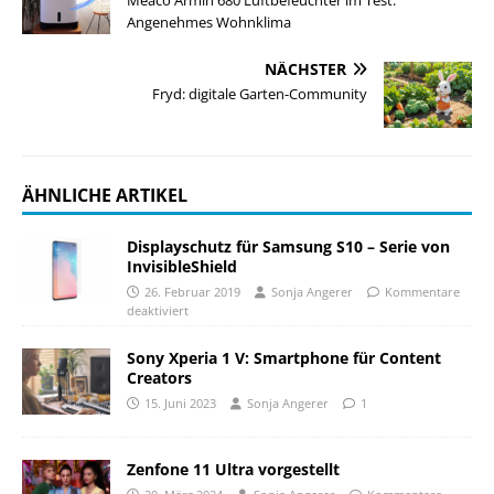
Angenehmes Wohnklima
NÄCHSTER
Fryd: digitale Garten-Community
ÄHNLICHE ARTIKEL
Displayschutz für Samsung S10 – Serie von
InvisibleShield
26. Februar 2019
Sonja Angerer
Kommentare
deaktiviert
Sony Xperia 1 V: Smartphone für Content
Creators
15. Juni 2023
Sonja Angerer
1
Zenfone 11 Ultra vorgestellt