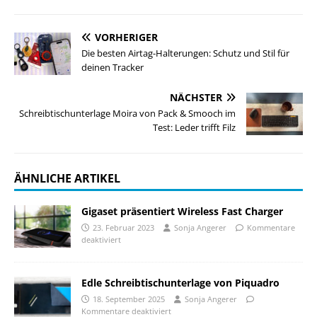
VORHERIGER
Die besten Airtag-Halterungen: Schutz und Stil für
deinen Tracker
NÄCHSTER
Schreibtischunterlage Moira von Pack & Smooch im
Test: Leder trifft Filz
ÄHNLICHE ARTIKEL
Gigaset präsentiert Wireless Fast Charger
23. Februar 2023
Sonja Angerer
Kommentare
deaktiviert
Edle Schreibtischunterlage von Piquadro
18. September 2025
Sonja Angerer
Kommentare deaktiviert