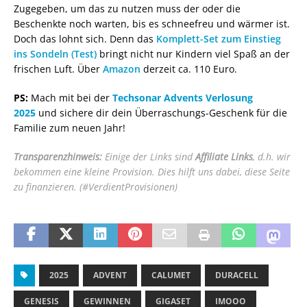
Zugegeben, um das zu nutzen muss der oder die
Beschenkte noch warten, bis es schneefreu und wärmer ist.
Doch das lohnt sich. Denn das
Komplett-Set zum Einstieg
ins Sondeln (Test)
bringt nicht nur Kindern viel Spaß an der
frischen Luft. Über
Amazon
derzeit ca. 110 Euro.
PS:
Mach mit bei der
Techsonar Advents Verlosung
2025
und sichere dir dein Überraschungs-Geschenk für die
Familie zum neuen Jahr!
Transparenzhinweis:
Einige der Links sind
Affiliate Links
, d.h. wir
bekommen eine kleine Provision. Dies hilft uns dabei, diese Seite
zu finanzieren. (#VerdientProvisionen)
2025
ADVENT
CALUMET
DURACELL
GENESIS
GEWINNEN
GIGASET
IMOOO